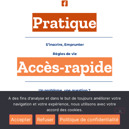
Pratique
S’inscrire, Emprunter
Règles de vie
Accès-rapide
Un problème, une question ?
Mentions légales
A des fins d'analyse et dans le but de toujours améliorer votre
Plan du site
navigation et votre expérience, nous utilisons avec votre
accord des cookies.
© 2023 –
Site internet réalisé par Midway Communication
–
Accepter
Refuser
Politique de confidentialité
Politique de confidentialité
–
Exercez vos droits
–
Gérer les
cookies