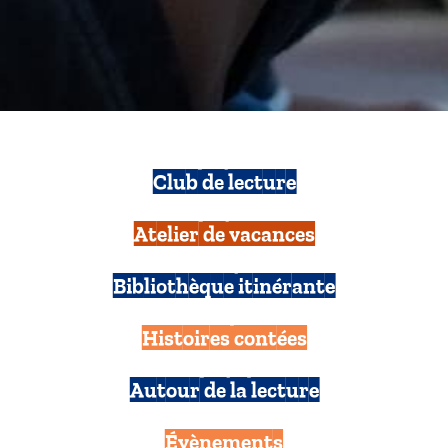
À
L'ABORDAGE
Club de lecture
DES
DÉCOUVERTES
Atelier de vacances
!
Bibliothèque itinérante
Histoires contées
Autour de la lecture
Évènements